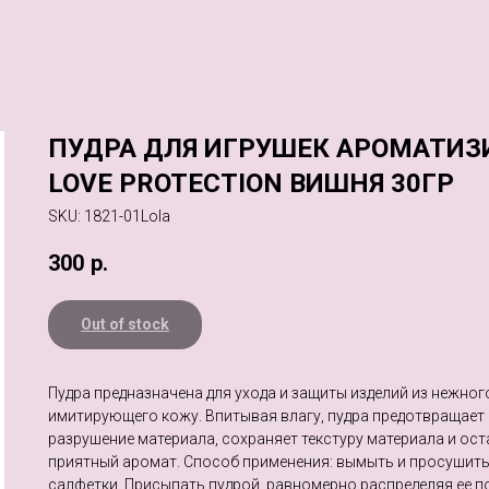
ПУДРА ДЛЯ ИГРУШЕК АРОМАТИЗ
LOVE PROTECTION ВИШНЯ 30ГР
SKU:
1821-01Lola
300
р.
Out of stock
Пудра предназначена для ухода и защиты изделий из нежног
имитирующего кожу. Впитывая влагу, пудра предотвращает
разрушение материала, сохраняет текстуру материала и ост
приятный аромат. Способ применения: вымыть и просушит
салфетки. Присыпать пудрой, равномерно распределяя ее п