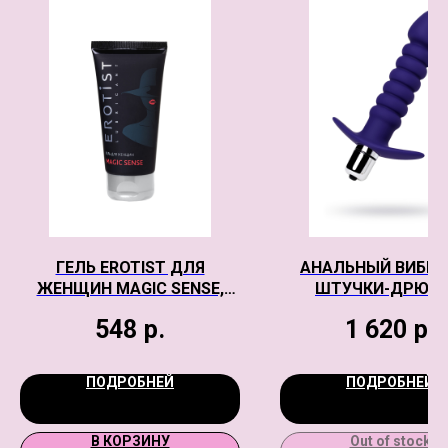
ГЕЛЬ EROTIST ДЛЯ
АНАЛЬНЫЙ ВИБР
ЖЕНЩИН MAGIC SENSE,
ШТУЧКИ-ДРЮЧК
ВОЗБУЖДАЮЩИЙ, 50 МЛ
РОЗОВЫЙ, СИЛИКОН
548
р.
1 620
р.
СМ
ПОДРОБНЕЙ
ПОДРОБНЕЙ
В КОРЗИНУ
Out of stock