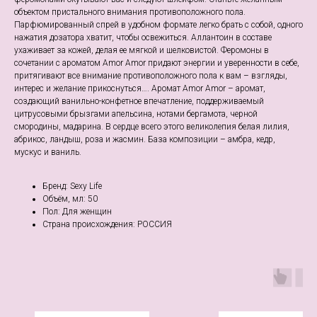
объектом пристального внимания противоположного пола.
Парфюмированный спрей в удобном формате легко брать с собой, одного
нажатия дозатора хватит, чтобы освежиться. Аллантоин в составе
ухаживает за кожей, делая ее мягкой и шелковистой. Феромоны в
сочетании с ароматом Amor Amor придают энергии и уверенности в себе,
притягивают все внимание противоположного пола к вам – взгляды,
интерес и желание прикоснуться…. Аромат Amor Amor – аромат,
создающий ванильно-конфетное впечатление, поддерживаемый
цитрусовыми брызгами апельсина, нотами бергамота, черной
смородины, мадарина. В сердце всего этого великолепия белая лилия,
абрикос, ландыш, роза и жасмин. База композиции – амбра, кедр,
мускус и ваниль.
Бренд: Sexy Life
Объём, мл: 50
Пол: Для женщин
Страна происхождения: РОССИЯ