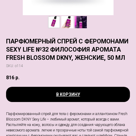
ПАРФЮМЕРНЫЙ СПРЕЙ С ФЕРОМОНАМИ
SEXY LIFE №32 ФИЛОСОФИЯ АРОМАТА
FRESH BLOSSOM DKNY, ЖЕНСКИЕ, 50 МЛ
SKU:
о114
816
р.
В КОРЗИНУ
Парфюмированный спрей для тела с феромонами и аллантоином Fresh
Blossom DKNY Sexy Life – любимый аромат, который всегда с вами.
Распыляйте на кожу, волосы и одежду для создания чарующего облака
невесомого аромата. легкие и прозрачные ноты той самой парфюмерной
композиции с феромонами окутывают вас и следуют шлейфом. Станьте