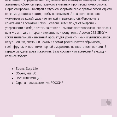
желанным объектом пристального внимания противоположного пола.
Парфюмированный спрей в удобном формате легко брать с собой, одного
нажатия дозатора хватит, чтобы освежиться. Аллантоин в составе
ухаживает за кожей, делая ее мягкой и шелковистой. Феромоны в
сочетании с ароматом Fresh Blossom DKNY придают энергии и
уверенности в себе, притягивают все внимание противоположного пола к
вам – взгляды, интерес и желание прикоснуться…. Аромат 212 SEXY –
соблазнительный и весенний аромат для романтичных и увлекающихся
натур. Тонкий, свежий и нежный аромат раскрывается абрикосом,
грейпфрутом и листьями черной смородины на старте композиции. В
сердце: ландыш, роза и жасмин. Базу составляют древесный аккорд и
красное яблоко.
Бренд: Sexy Life
Объём, мл: 50
Пол: Для женщин
Страна происхождения: РОССИЯ