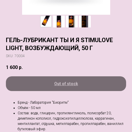
ГЕЛЬ-ЛУБРИКАНТ ТЫ И Я STIMULOVE
LIGHT, ВОЗБУЖДАЮЩИЙ, 50 Г
SKU:
70004
1 600
р.
Out of stock
Бренд - Лаборатория "Биоритм"
Объём - 50 мл
Состав: вода, глицерин, пропиленгликоль, полисорбат 20,
диметикон кополиол, гидроксиэтилцеллюлоза, каррагинан,
ментиллактат, отдушка, метилпарабен, пропилпарабен, ваниллил
бутиловый эфир.