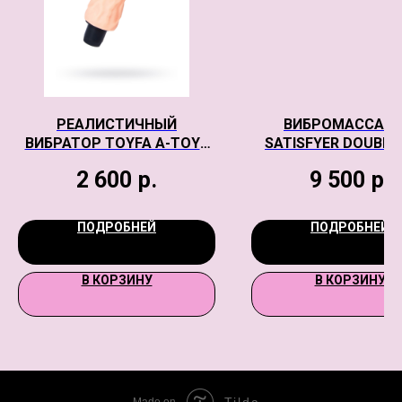
РЕАЛИСТИЧНЫЙ
ВИБРОМАССАЖ
ВИБРАТОР TOYFA A-TOYS
SATISFYER DOUBLE
HOOK, TPE, ТЕЛЕСНЫЙ, 23
CONNECT APP, ЧЕР
2 600
р.
9 500
р.
СМ
СИЛИКОН
ПОДРОБНЕЙ
ПОДРОБНЕЙ
В КОРЗИНУ
В КОРЗИНУ
Tilda
Made on