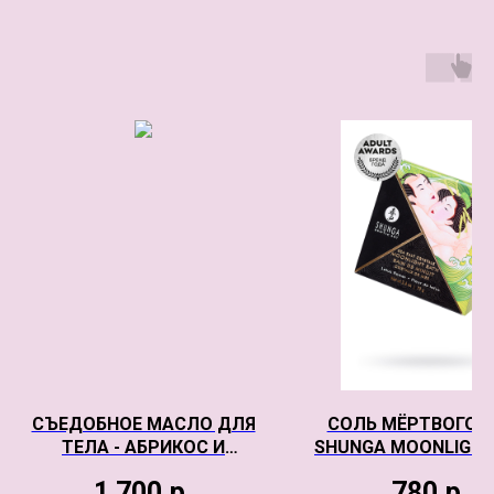
СЪЕДОБНОЕ МАСЛО ДЛЯ
СОЛЬ МЁРТВОГО 
ТЕЛА - АБРИКОС И
SHUNGA MOONLIGHT
ОБЛЕПИХА, 75МЛ.
"ЦВЕТОК ЛОТОСА
1 700
р.
780
р.
ЛЕЧЕБНЫМИ