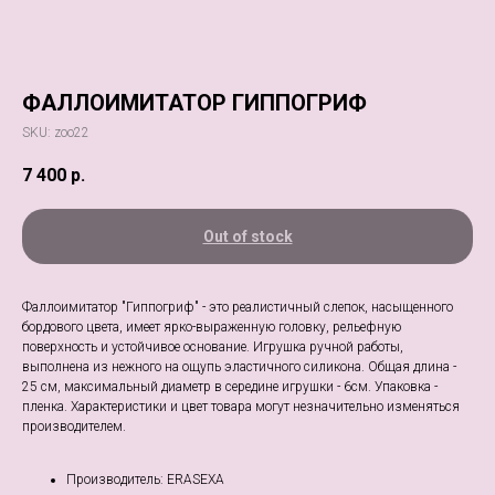
ФАЛЛОИМИТАТОР ГИППОГРИФ
SKU:
zoo22
7 400
р.
Out of stock
Фаллоимитатор "Гиппогриф" - это реалистичный слепок, насыщенного
бордового цвета, имеет ярко-выраженную головку, рельефную
поверхность и устойчивое основание. Игрушка ручной работы,
выполнена из нежного на ощупь эластичного силикона. Общая длина -
25 см, максимальный диаметр в середине игрушки - 6см. Упаковка -
пленка. Характеристики и цвет товара могут незначительно изменяться
производителем.
Производитель: ERASEXA