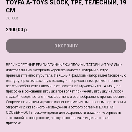
TOYFA A-TOYS SLOCK, TPE, ТЕЛЕСНЫЙ, 19
СМ
761008
2400,00
р.
В КОРЗИНУ
ВЕЛИКОЛЕПНЫЕ РЕАЛИСТИЧНЫЕ ФАЛЛОИМИТАТОРЫ A-TOYS Slock
изготовлены из материала хорошего качества, который быстро
принимает температуру тела. Изящный фаллоимитатор имеет бесшовную
текстуру, ярко выраженную головку и прорисованные рельеф и вены –
все эти особенности напоминают настоящий мужской член. А мощная
присоска в основании игрушки позволяет применять игрушку на любой
гладкой поверхности для комфортного и разнообразного проникновения.
Современная интим-игрушка станет незаменимым половым партнером и
откроет мир сказочного наслаждения и острого оргазма! ВАЖНАЯ
ОСОБЕННОСТЬ: рекомендуется для сохранности изделия не отрывать
его с силой от поверхности, а аккуратно снимать изделие с края
присоски.