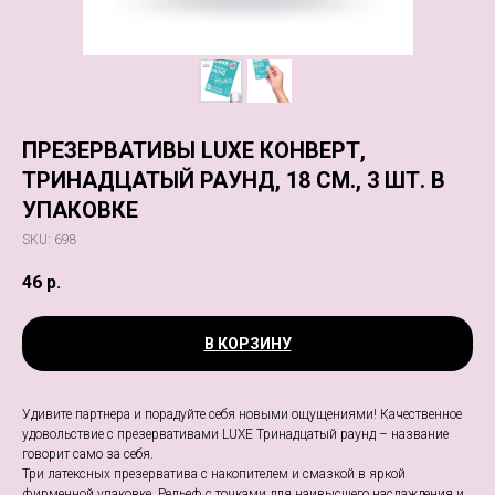
ПРЕЗЕРВАТИВЫ LUXE КОНВЕРТ,
ТРИНАДЦАТЫЙ РАУНД, 18 СМ., 3 ШТ. В
УПАКОВКЕ
SKU:
698
46
р.
В КОРЗИНУ
Удивите партнера и порадуйте себя новыми ощущениями! Качественное
удовольствие с презервативами LUXE Тринадцатый раунд – название
говорит само за себя.
Три латексных презерватива с накопителем и смазкой в яркой
фирменной упаковке. Рельеф с точками для наивысшего наслаждения и