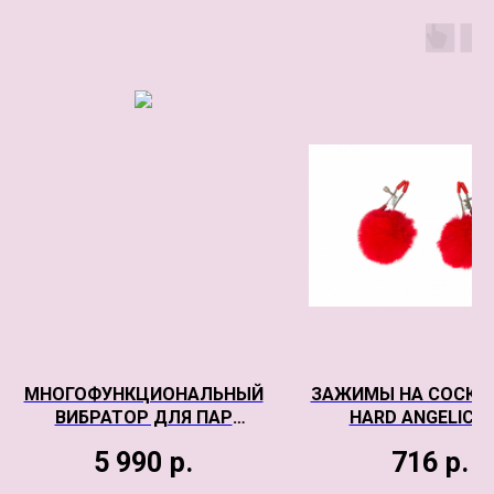
МНОГОФУНКЦИОНАЛЬНЫЙ
ЗАЖИМЫ НА CОСКИ 
ВИБРАТОР ДЛЯ ПАР
HARD ANGELIC R
SATISFYER ELASTIC GAME,
5 990
р.
716
р.
СИНИЙ