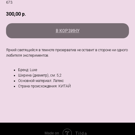
673
300,00
р.
В КОРЗИНУ
Яркий светящийся в темноте презерватив не оставит в стороне ни одного
любителя экспериментов.
Бренд: Luxe
Ширина (диаметр), см: 5,2
Основной материал: Латекс
Страна происхождения: КИТАЙ
Tilda
Made on