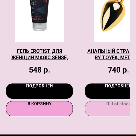
ГЕЛЬ EROTIST ДЛЯ
АНАЛЬНЫЙ СТРАЗ 
ЖЕНЩИН MAGIC SENSE,
BY TOYFA, МЕТА
ВОЗБУЖДАЮЩИЙ, 50 МЛ
ЗОЛОТИСТЫЙ, 
548
р.
740
р.
КРИСТАЛЛОМ ЦВ
РУБИН, 7 СМ, 2,8 СМ
ПОДРОБНЕЙ
ПОДРОБНЕЙ
В КОРЗИНУ
Out of stock