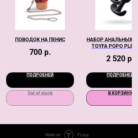
ПОВОДОК НА ПЕНИС
НАБОР АНАЛЬНЫХ В
TOYFA POPO PLEA
700
р.
ERIDANI, СИЛИКО
2 520
р.
ЧЕРНЫЙ, 3 ШТ
ПОДРОБНЕЙ
ПОДРОБНЕЙ
Out of stock
В КОРЗИНУ
Tilda
Made on