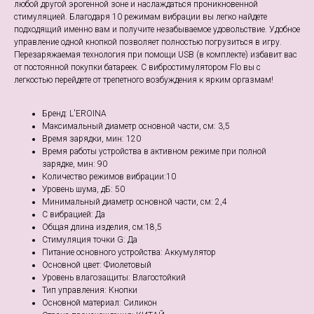
любой другой эрогенной зоне и наслаждаться проникновенной
стимуляцией. Благодаря 10 режимам вибрации вы легко найдете
подходящий именно вам и получите незабываемое удовольствие. Удобное
управление одной кнопкой позволяет полностью погрузиться в игру.
Перезаряжаемая технология при помощи USB (в комплекте) избавит вас
от постоянной покупки батареек. С вибростимулятором Flo вы с
легкостью перейдете от трепетного возбуждения к ярким оргазмам!
Бренд: L'EROINA
Максимальный диаметр основной части, см: 3,5
Время зарядки, мин: 120
Время работы устройства в активном режиме при полной
зарядке, мин: 90
Количество режимов вибрации:10
Уровень шума, дБ: 50
Минимальный диаметр основной части, см: 2,4
С вибрацией: Да
Общая длина изделия, см:18,5
Стимуляция точки G: Да
Питание основного устройства: Аккумулятор
Основной цвет: Фиолетовый
Уровень влагозащиты: Влагостойкий
Тип управления: Кнопки
Основной материал: Силикон