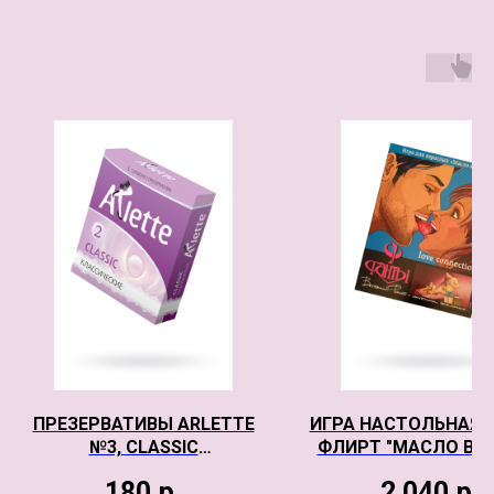
ПРЕЗЕРВАТИВЫ ARLETTE
ИГРА НАСТОЛЬНАЯ 
№3, CLASSIC
ФЛИРТ "МАСЛО В О
КЛАССИЧЕСКИЕ 3 ШТ
(СЕРИЯ РЕЦЕП
180
р.
2 040
р.
СТРАСТИ)