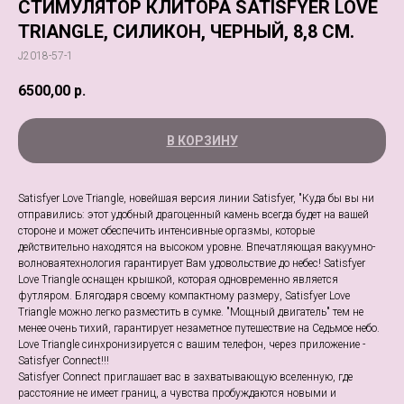
СТИМУЛЯТОР КЛИТОРА SATISFYER LOVE
TRIANGLE, СИЛИКОН, ЧЕРНЫЙ, 8,8 СМ.
J2018-57-1
6500,00
р.
В КОРЗИНУ
Satisfyer Love Triangle, новейшая версия линии Satisfyer, "Куда бы вы ни
отправились: этот удобный драгоценный камень всегда будет на вашей
стороне и может обеспечить интенсивные оргазмы, которые
действительно находятся на высоком уровне. Впечатляющая вакуумно-
волноваятехнология гарантирует Вам удовольствие до небес! Satisfyer
Love Triangle оснащен крышкой, которая одновременно является
футляром. Блягодаря своему компактному размеру, Satisfyer Love
Triangle можно легко разместить в сумке. "Мощный двигатель" тем не
менее очень тихий, гарантирует незаметное путешествие на Седьмое небо.
Love Triangle синхронизируется с вашим телефон, через приложение -
Satisfyer Connect!!!
Satisfyer Connect приглашает вас в захватывающую вселенную, где
расстояние не имеет границ, а чувства пробуждаются новыми и