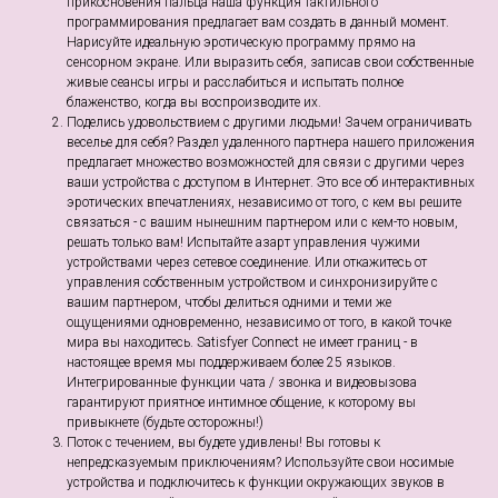
прикосновения пальца наша функция тактильного
программирования предлагает вам создать в данный момент.
Нарисуйте идеальную эротическую программу прямо на
сенсорном экране. Или выразить себя, записав свои собственные
живые сеансы игры и расслабиться и испытать полное
блаженство, когда вы воспроизводите их.
Поделись удовольствием с другими людьми! Зачем ограничивать
веселье для себя? Раздел удаленного партнера нашего приложения
предлагает множество возможностей для связи с другими через
ваши устройства с доступом в Интернет. Это все об интерактивных
эротических впечатлениях, независимо от того, с кем вы решите
связаться - с вашим нынешним партнером или с кем-то новым,
решать только вам! Испытайте азарт управления чужими
устройствами через сетевое соединение. Или откажитесь от
управления собственным устройством и синхронизируйте с
вашим партнером, чтобы делиться одними и теми же
ощущениями одновременно, независимо от того, в какой точке
мира вы находитесь. Satisfyer Connect не имеет границ - в
настоящее время мы поддерживаем более 25 языков.
Интегрированные функции чата / звонка и видеовызова
гарантируют приятное интимное общение, к которому вы
привыкнете (будьте осторожны!)
Поток с течением, вы будете удивлены! Вы готовы к
непредсказуемым приключениям? Используйте свои носимые
устройства и подключитесь к функции окружающих звуков в