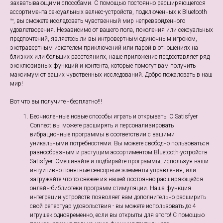
захватывающими способами. С помощью постоянно расширяющегося
ассортимента сексуальных велнес-устройств, подключенных к Bluetooth
™, вы сможете исследовать чувственный мир непревзойденного
удовлетворения. Независимо от вашего пола, поколения или сексуальных
предпочтений, являетесь ли вы интровертным одиночным игроком,
экстравертным искателем приключений или парой в отношениях на
близких или больших расстояниях, наше приложение предоставляет ряд
эксклюзивных функций и контента, которые помогут вам получить
максимум от ваших чувственных исследований. Добро пожаловать в наш
мир!
Вот что вы получите - бесплатно!!!
Бесчисленные новые способы играть и открывать! С Satisfyer
Connect вы можете расширять и персонализировать
вибрационные программы в соответствии с вашими
уникальными потребностями. Вы можете свободно пользоваться
разнообразным и растущим ассортиментом Bluetooth-устройств
Satisfyer. Смешивайте и подбирайте программы, используя наши
интуитивно понятные сенсорные элементы управления, или
загружайте что-то свежее из нашей постоянно расширяющейся
онлайн-библиотеки программ стимуляции. Наша функция
интеграции устройств позволяет вам дополнительно расширить
свой репертуар удовольствия - вы можете использовать до 4
игрушек одновременно, если вы открыты для этого! С помощью