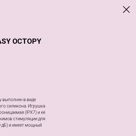
SY OCTOPY
y выполнен в виде
ого силикона. Игрушка
роницаемая (IPX7) и её
жимов стимуляции для
 дБ) и имеет мощный