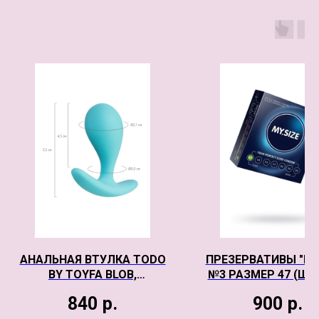
АНАЛЬНАЯ ВТУЛКА TODO
ПРЕЗЕРВАТИВЫ "MY.
BY TOYFA BLOB,
№3 РАЗМЕР 47 (Ш
ВОДОНЕПРОНИЦАЕМАЯ,
47MM)
840
р.
900
р.
СИЛИКОН, МЯТНАЯ, 5,5 СМ,