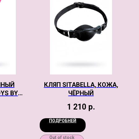
ЧНЫЙ
КЛЯП SITABELLA, КОЖА,
YS BY
ЧЁРНЫЙ
, ABS
1 210
р.
ЫЙ, 18
ПОДРОБНЕЙ
Out of stock