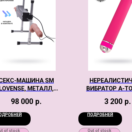
СЕКС-МАШИНА SM
НЕРЕАЛИСТИ
LOVENSE, МЕТАЛЛ,
ВИБРАТОР A-TO
ЧЕРНАЯ, 45,2 СМ
TOYFA MASTICK
98 000
р.
3 200
р.
ПЛАСТИК, РОЗОВ
СМ
ОДРОБНЕЙ
ПОДРОБНЕЙ
ut of stock
Out of stock