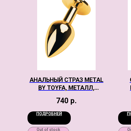
АНАЛЬНЫЙ СТРАЗ METAL
BY TOYFA, МЕТАЛЛ,
ЗОЛОТИСТЫЙ, С
740
р.
КРИСТАЛЛОМ ЦВЕТА
РУБИН, 7 СМ, 2,8 СМ, 50 Г
ПОДРОБНЕЙ
П
Out of stock
O