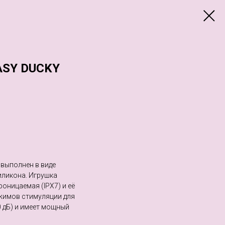
SY DUCKY
 выполнен в виде
иликона. Игрушка
роницаемая (IPX7) и её
жимов стимуляции для
 дБ) и имеет мощный