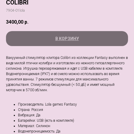
COLIBRI
7904-01lola
3400,00
р.
В КОРЗИНУ
Вакуумный стимулятор клитора Colibri из коллекции Fantasy выполнен в
виде милой птички колибри и изготовлен из нежного гипоаллергенного
силикона. Игрушка перезаряжаемая и идет с USB кабелем в комплекте.
Водонепроницаемая (IPX7) и её смело можно использовать во время
принятия ванны. 7 режимов стимуляции для максимального
удовольствия. Стимулятор бесшумный (< 50 дБ) и имеет мощный
моторчик в 5700 об/мин.
Производитель: Lola games Fantasy
Страна: Россия
Вибрация: Да
Батарейки: USB (есть в комплекте)
Материал: Силикон
Водонепроницаемость: Да