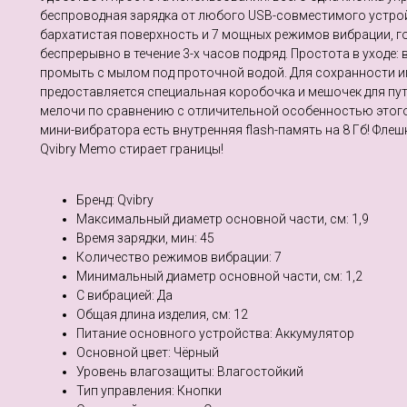
беспроводная зарядка от любого USB-совместимого устрой
бархатистая поверхность и 7 мощных режимов вибрации, г
беспрерывно в течение 3-х часов подряд. Простота в уходе:
промыть с мылом под проточной водой. Для сохранности 
предоставляется специальная коробочка и мешочек для пут
мелочи по сравнению с отличительной особенностью этого
мини-вибратора есть внутренняя flash-память на 8 Гб! Флеш
Qvibry Memo стирает границы!
Бренд: Qvibry
Максимальный диаметр основной части, см: 1,9
Время зарядки, мин: 45
Количество режимов вибрации: 7
Минимальный диаметр основной части, см: 1,2
С вибрацией: Да
Общая длина изделия, см: 12
Питание основного устройства: Аккумулятор
Основной цвет: Чёрный
Уровень влагозащиты: Влагостойкий
Тип управления: Кнопки