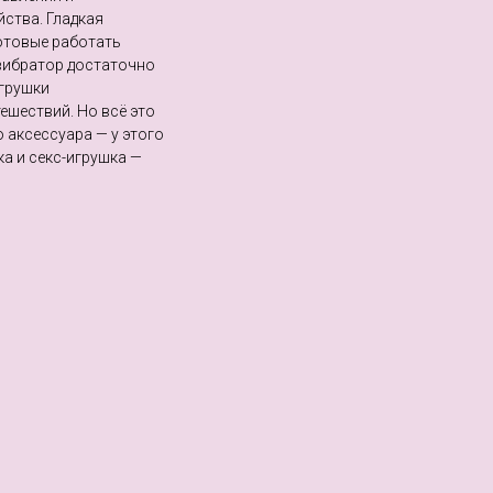
ства. Гладкая
отовые работать
 вибратор достаточно
игрушки
ешествий. Но всё это
 аксессуара — у этого
ка и секс-игрушка —