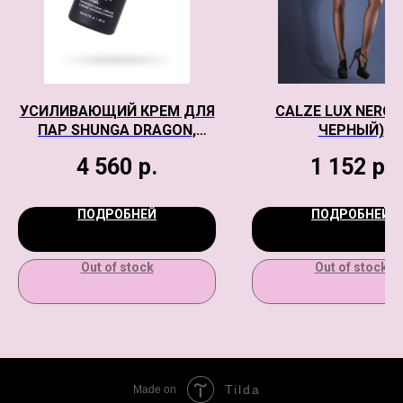
УСИЛИВАЮЩИЙ КРЕМ ДЛЯ
CALZE LUX NERO (
ПАР SHUNGA DRAGON,
ЧЕРНЫЙ)
ВОЗБУЖДАЮЩИЙ ЭФФЕКТ
4 560
р.
1 152
р.
«ЛЕДЯНОГО ОГНЯ», 60 МЛ.
ПОДРОБНЕЙ
ПОДРОБНЕЙ
Out of stock
Out of stock
Tilda
Made on