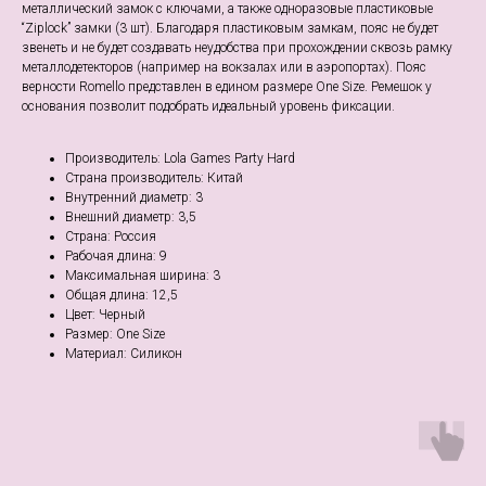
металлический замок с ключами, а также одноразовые пластиковые
“Ziplock” замки (3 шт). Благодаря пластиковым замкам, пояс не будет
звенеть и не будет создавать неудобства при прохождении сквозь рамку
металлодетекторов (например на вокзалах или в аэропортах). Пояс
верности Romello представлен в едином размере One Size. Ремешок у
основания позволит подобрать идеальный уровень фиксации.
Производитель: Lola Games Party Hard
Страна производитель: Китай
Внутренний диаметр: 3
Внешний диаметр: 3,5
Страна: Россия
Рабочая длина: 9
Максимальная ширина: 3
Общая длина: 12,5
Цвет: Черный
Размер: One Size
Материал: Cиликон