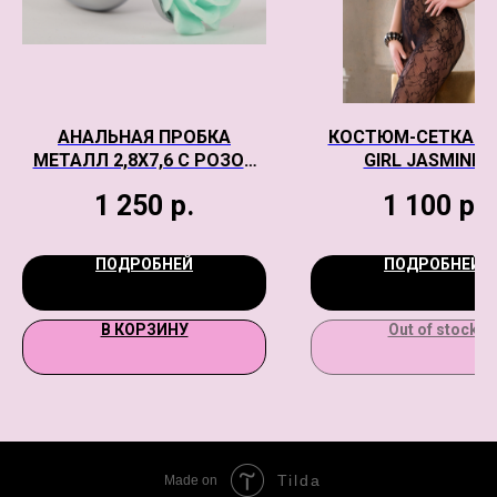
АНАЛЬНАЯ ПРОБКА
КОСТЮМ-СЕТКА C
МЕТАЛЛ 2,8Х7,6 С РОЗОЙ
GIRL JASMINE, 
ЗЕЛЕНАЯ
ИМИТАЦИЕЙ ШНУРО
1 250
р.
1 100
р.
ЧЕРНЫЙ, OS
ПОДРОБНЕЙ
ПОДРОБНЕЙ
В КОРЗИНУ
Out of stock
Tilda
Made on