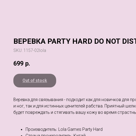
ВЕРЕВКА PARTY HARD DO NOT DIS
SKU:
1157-02lola
699
р.
Out of stock
Веревка для связывания - подходит как для новичков для п
и ног, так и для истинных ценителей рабства. Приятный шел
будет повреждать и стягивать вашу кожу во время страстны
Производитель: Lola Games Party Hard
Страна производитель: Китай