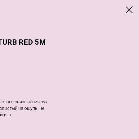
TURB RED 5М
ростого связывания рук
ковистый на ощупь, не
х игр.