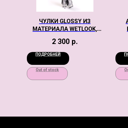
ЧУЛКИ GLOSSY ИЗ
МАТЕРИАЛА WETLOOK,
ЧЕРНЫЙ, S
МЕ
2 300
р.
ФИ
ПОДРОБНЕЙ
П
Out of stock
O