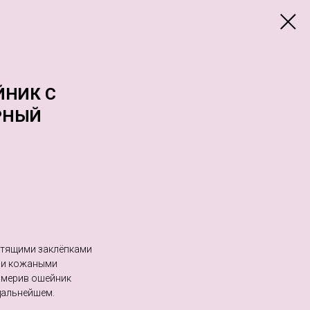
ЙНИК С
РНЫЙ
стящими заклёпками
ми кожаными
римерив ошейник
дальнейшем.