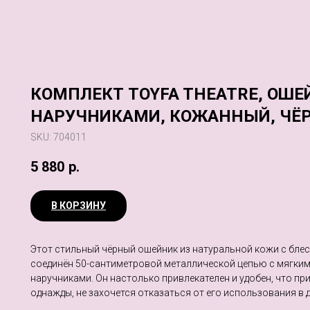
КОМПЛЕКТ TOYFA THEATRE, ОШЕ
НАРУЧНИКАМИ, КОЖАННЫЙ, ЧЁ
SKU:
704011
5 880
р.
В КОРЗИНУ
Этот стильный чёрный ошейник из натуральной кожи с бле
соединён 50-сантиметровой металлической цепью с мягки
наручниками. Он настолько привлекателен и удобен, что п
однажды, не захочется отказаться от его использования в 