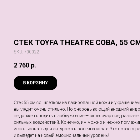
СТЕК TOYFA THEATRE СОВА, 55 С
SKU:
700022
2 760
р.
В КОРЗИНУ
Стек 55 см со шлепком из лакированной кожи и украшением
выглядит очень стильно. Но очаровывающий внешний вид 
не должен вводить в заблуждение — аксессуар предназначен
сильных воздействий. Конечно, им можно и нежно поглажив
использовать для антуража в ролевых играх. Этот стек спр
и выведет на новый эмоциональный уровень!