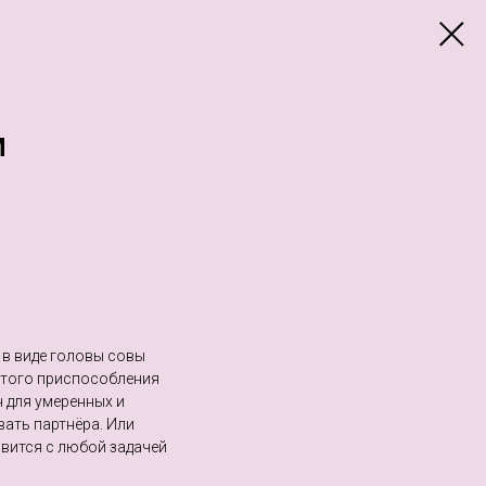
М
 в виде головы совы
этого приспособления
 для умеренных и
ать партнёра. Или
авится с любой задачей