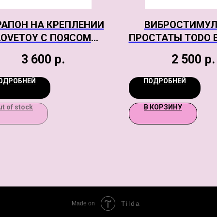
РАПОН НА КРЕПЛЕНИИ
ВИБРОСТИМУЛ
LOVETOY С ПОЯСОМ
ПРОСТАТЫ TODO B
HARNESS,
PROMAN, СИЛ
3 600
р.
2 500
р.
ЛИСТИЧНЫЙ, NEOSKIN,
КРАСНЫЙ, 12,
17,5 СМ
ОДРОБНЕЙ
ПОДРОБНЕЙ
ut of stock
В КОРЗИНУ
Tilda
Made on