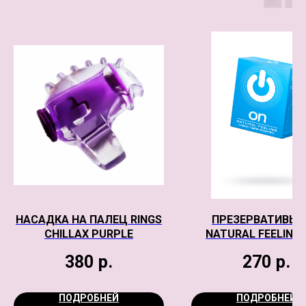
НАСАДКА НА ПАЛЕЦ RINGS
ПРЕЗЕРВАТИВЫ 
CHILLAX PURPLE
NATURAL FEELING 
КЛАССИЧЕСКИЕ (Ш
380
р.
270
р.
54MM)
ПОДРОБНЕЙ
ПОДРОБНЕЙ