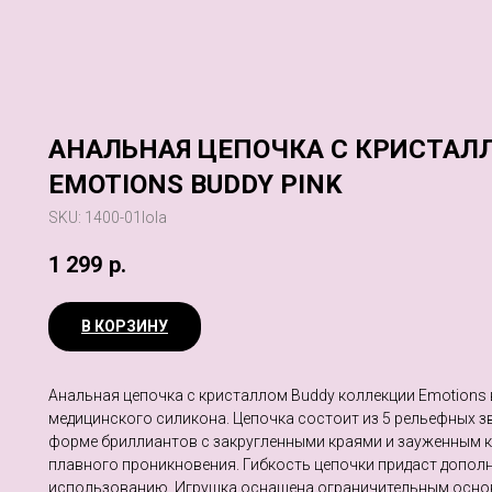
АНАЛЬНАЯ ЦЕПОЧКА С КРИСТАЛ
EMOTIONS BUDDY PINK
SKU:
1400-01lola
1 299
р.
В КОРЗИНУ
Анальная цепочка с кристаллом Buddy коллекции Emotions
медицинского силикона. Цепочка состоит из 5 рельефных з
форме бриллиантов с закругленными краями и зауженным к
плавного проникновения. Гибкость цепочки придаст допол
использованию. Игрушка оснащена ограничительным осно