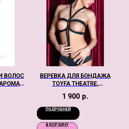
И ВОЛОС
ВЕРЕВКА ДЛЯ БОНДАЖА
«АРОМАТ
TOYFA THEATRE,
РОМАТОМ
ТЕКСТИЛЬ, ЧЕРНАЯ, 1000
1 900
р.
0 МЛ
СМ
ПОДРОБНЕЙ
В КОРЗИНУ