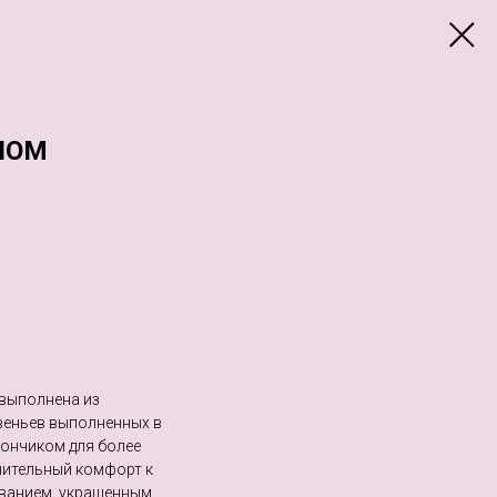
ЛОМ
 выполнена из
веньев выполненных в
ончиком для более
нительный комфорт к
ванием, украшенным