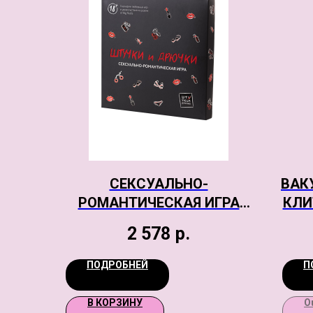
СЕКСУАЛЬНО-
ВАК
РОМАНТИЧЕСКАЯ ИГРА
КЛИ
ШТУЧКИ-ДРЮЧКИ
2 578
р.
«ШТУЧКИ И ДРЮЧКИ»
BLU
ПОДРОБНЕЙ
П
В КОРЗИНУ
O