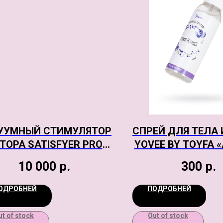
УУМНЫЙ СТИМУЛЯТОР
СПРЕЙ ДЛЯ ТЕЛА 
ТОРА SATISFYER PRO 2
YOVEE BY TOYFA 
GENERATION 3,
РЕЛАКСА», С А
10 000
р.
300
р.
ETOOTH/APP, ЧЁРНЫЙ
ЛАВАНДЫ, 10
ОДРОБНЕЙ
ПОДРОБНЕЙ
ut of stock
Out of stock