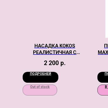
НАСАДКА KOKOS
П
РЕАЛИСТИЧНАЯ С
MAX
ДОПОЛНИТЕЛЬНОЙ
2 200
р.
СТИМУЛЯЦИЕЙ, TPE,
ТЕЛЕСНАЯ, 17.6 СМ
ПОДРОБНЕЙ
П
Out of stock
В